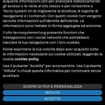
acquisire informazioni utili per analizzare statisticamente
gli accessi o le visite al sito stesso e per consentire a
Tecno System Srl di migliorarne la struttura, le logiche di
LMD-XH550MT
navigazione e i contenuti. Con questi cookie non vengono
raccolte informazioni sull'identità dell'utente. Le
Monitor medicale LCD
informazioni sono trattate in forma aggregata ed anonima.
4K 3D/2D da 55"
Il sito
tecnosystemsrl.org
presenta funzioni che
interagiscono con i social network che potrebbero
Scheda tecnica
tracciare la tua navigazione con i loro cookies.
Potrai esprimere la tua volontà dopo aver acquisito tutte
le informazioni necessarie sui cookie utilizzati, leggendo la
nostra
cookies policy
.
Usa il pulsante “Accetta” per acconsentire. Usa il pulsante
“Rifiuta” o chiudi questa informativa per continuare senza
TUTTI
possono
accettare.
aiutare un cuore che
ha smesso di
SCOPRI DI PIU' E PERSONALIZZA
battere
TELECAMERE
RIFIUTA
ACCETTA