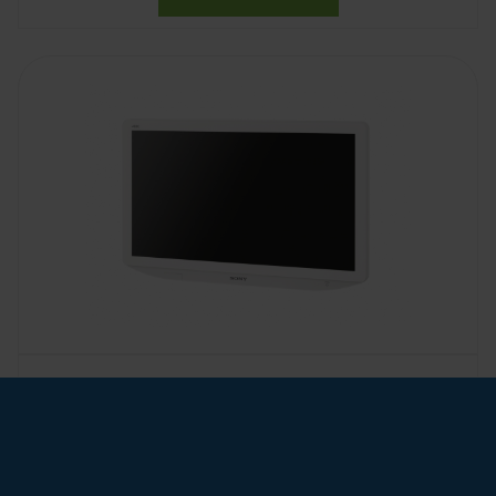
LMD-X3200MD
Monitor medicale LCD
2D 4K da 32"