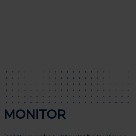
SONY
MONITOR
Conformi agli standard di sicurezza medicali per l'utilizzo in