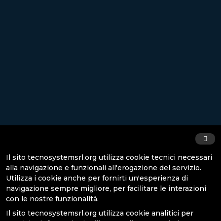
Scheda tecnica
LMD-XH320MT
Monitor medicale LCD
3D/2D 4K da 32"
Il sito
tecnosystemsrl.org
utilizza cookie tecnici necessari
Scheda tecnica
alla navigazione e funzionali all'erogazione del servizio.
Utilizza i cookie anche per fornirti un'esperienza di
navigazione sempre migliore, per facilitare le interazioni
SOVVENZIONI INAIL
con le nostre funzionalità.
Il sito
tecnosystemsrl.org
utilizza cookie analitici per